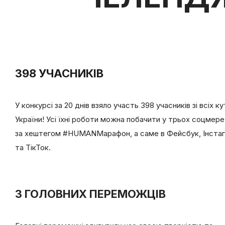
398 УЧАСНИКІВ
У конкурсі за 20 днів взяло участь 398 учасників зі всіх ку
України! Усі їхні роботи можна побачити у трьох соцмер
за хештегом #HUMANМарафон, а саме в Фейсбук, Інста
та ТікТок.
3 ГОЛОВНИХ ПЕРЕМОЖЦІВ