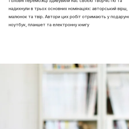
Головні переможці здивувили нас своєю творчістю та
надихнули в трьох основних номінаціях: авторський вірш,
малюнок та твір. Автори цих робіт отримають у подарун
ноутбук, планшет та електронну книгу