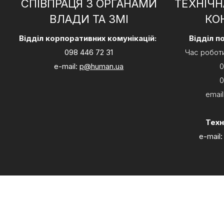
СПІВПРАЦЯ З ОРГАНАМИ
ТЕХНІЧН
ВЛАДИ ТА ЗМІ
КО
Відділ корпоративних комунікацій:
Відділ п
098 446 72 31
Час роботи:
e-mail:
p@human.ua
0
0
email
Техн
e-mail