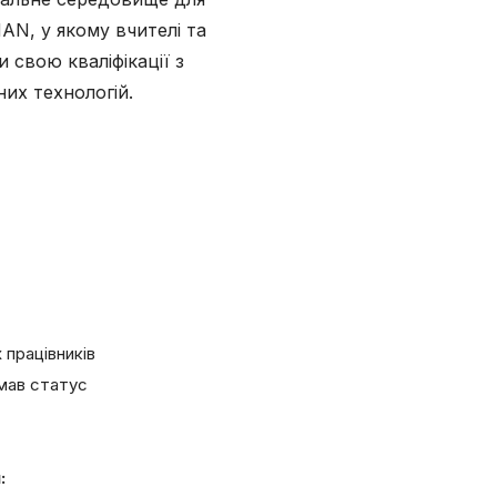
N, у якому вчителі та
 свою кваліфікації з
их технологій.
 працівників
имав статус
: