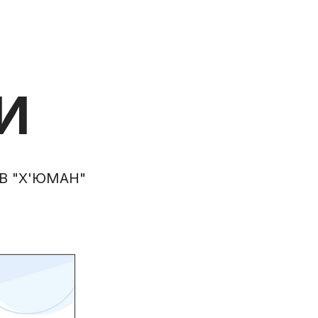
И
ТОВ "Х'ЮМАН"