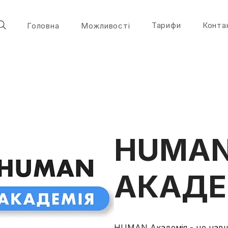
Тарифи
Конта
Головна
Можливості
HUMA
АКАДЕ
HUMAN Академія - це навч