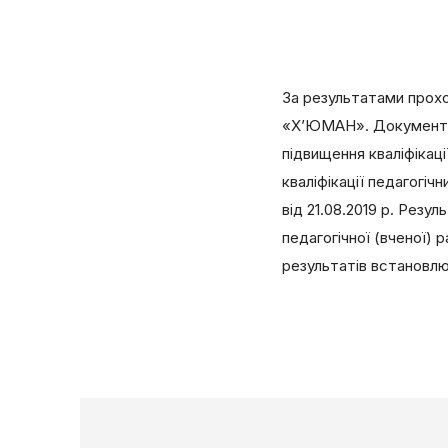
За результатами прох
«Х’ЮМАН». Документи 
підвищення кваліфікац
кваліфікації педагогі
від 21.08.2019 р. Рез
педагогічної (вченої) 
результатів встановлю