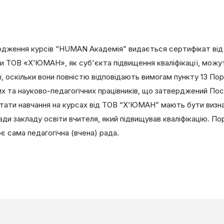
одження курсів “HUMAN Академія” видається сертифікат від
ТОВ «Х’ЮМАН», як суб'єкта підвищення кваліфікації, можуть
ії, оскільки вони повністю відповідають вимогам пункту 13 По
чних та науково-педагогічних працівників, що затверджений 
ультати навчання на курсах від ТОВ “Х’ЮМАН” мають бути визн
ради закладу освіти вчителя, який підвищував кваліфікацію. П
є сама педагогічна (вчена) рада.