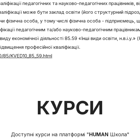
іфікації педагогічних та науково-педагогічних працівників, в
аліфікації може бути заклад освіти (його структурний підрозд
чи фізична особа, у тому числі фізична особа - підприємець, 
іфікації педагогічним та/або науково-педагогічним працівника
у економічної діяльності 85.59 «Інші види освіти, н.в.і.у.» 
підвищення професійної кваліфікації.
10/85/KVED10_85_59.html
КУРСИ
Доступні курси на платформі "
HUMAN
Школа"