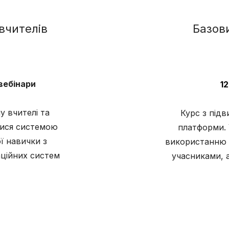
вчителів
Базови
 вебінари
12
у вчителі та
Курс з підв
тися системою
платформи.
 навички з
використанню 
аційних систем
учасниками, а