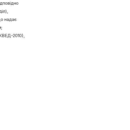
ідповідно
іл),
що надає
м;
(КВЕД-2010),