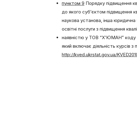
пунктом 9
Порядку підвищення квал
до якого суб’єктом підвищення кв
наукова установа, інша юридична 
освітні послуги з підвищення квал
наявністю у ТОВ “Х’ЮМАН” коду вид
який включає діяльність курсів з 
http://kved.ukrstat.gov.ua/KVED20