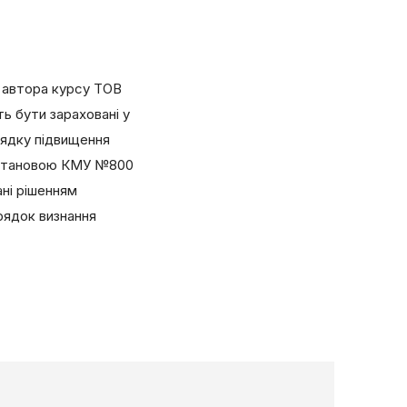
 автора курсу ТОВ
 бути зараховані у
рядку підвищення
Постановою КМУ №800
ані рішенням
орядок визнання