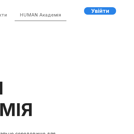
Увійти
кти
HUMAN Академія
N
МІЯ
альне середовище для